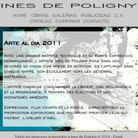
HOME
OBRAS
GALERIAS
PUBLICIDAD
C.V.
CRITICAS
COMPRAR
CONTACTO
Arte al dia 2011
Avec une grande maîtrise technique et sa force expressive
remarquable, l’artiste Inès de Poligny pose dans ses
œuvres sa vision d'un monde en mutation, en capturant dans
chaque nappe, son écoulement vers les devenirs
inattendus.
L'artiste cherche constamment la liberté, une résurgence
et la renaissance, à travers des élections et des
instantanés immédiats.
Expression, flux vivants et la force, caractérisent la
proposition expositoire que pourront profiter ceux qui
visitent l’atelier d’Inès.
Todos los derechos reservados a Ines de Poligny ® 2015 - Email: