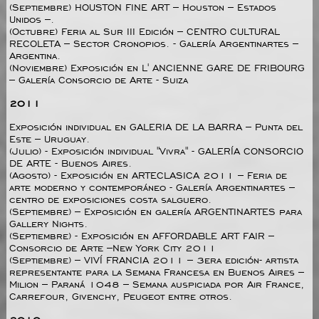
(Septiembre) HOUSTON FINE ART – Houston – Estados
Unidos –.
(Octubre) Feria al Sur III Edición – CENTRO CULTURAL
RECOLETA – Sector Cronopios. - Galería Argentinartes –
Argentina.
(Noviembre) Exposición en L' ANCIENNE GARE DE FRIBOURG
– Galería Consorcio de Arte - Suiza
2011
Exposición individual en GALERIA DE LA BARRA – Punta del
Este – Uruguay.
(Julio) - Exposición individual "Vivra" - GALERÍA CONSORCIO
DE ARTE - Buenos Aires.
(Agosto) - Exposición en ARTECLASICA 2011 – Feria de
arte moderno y contemporáneo - Galería Argentinartes –
centro de exposiciones costa salguero.
(Septiembre) – Exposición en galería ARGENTINARTES para
Gallery Nights.
(Septiembre) - Exposición en AFFORDABLE ART FAIR –
Consorcio de Arte –New York City 2011
(Septiembre) – VIVÍ FRANCIA 2011 – 3era edición- artista
representante para la Semana Francesa en Buenos Aires –
Milion – Paraná 1048 – Semana auspiciada por Air France,
Carrefour, Givenchy, Peugeot entre otros.