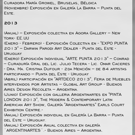
Curadora María Growel, Bruselas, Bélgica
(Noviembre) Exposición en Galería La Barra – Punta del
Este.
2013
(Anual) – Exposición colectiva en Agora Gallery – New
York- EE.UU
(Enero - Febrero) - Exposición Colectiva en - "EXPO PUNTA
2013" – Darwin Parodi Art Dealer - Punta del Este -
Uruguay
(Enero) Exposición Individual "ARTE PUNTA 2013" – Conrad
– Curaduría Gral del Lic. Julio Tecera - Lic. Omar Caceres
- Dra. Ma. Cristina Dufour - 2da Mención – de 84 artistas
participando – Punta del Este - Uruguay
(Abril) participación en "ARTDECO 2013", Feria de Muebles
intervenidos por Artistas – Global Art Group - Buenos
Aires Design Recoleta – Argentina.
(Junio) Exposición con galleria Argentinartes en "PINTA
LONDON 2013", The Modern & Contemporary Latin
American Art Show, Galería "Argentinartes" Earls Court
Exhibition Centre.-
(Anual) Exposición individual en Galería La Barra – Punta
del Este – Uruguay.
(Anual) Exposición Anual colectiva en galería
¨ARGENTINARTES¨.- Buenos Aires – Argentina.