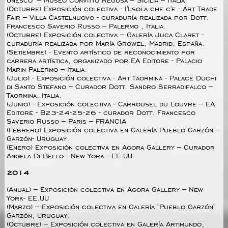
Unesco" – Museo Convitto Regusa – Sicilia – Italia.
(Octubre) Exposición colectiva - I'Lsola che c'e - Art Trade
Fair – Villa Castelnuovo - curaduría realizada por Dott.
Francesco Saverio Russo – Palermo , Italia.
(Octubre) Exposición colectiva – Galería Juca Claret -
curaduría realizada por María Growel, Madrid, España.
(Setiembre) - Evento artístico de reconocimiento por
carrera artística, organizado por EA Editore - Palacio
Marin Palermo – Italia.
(Julio) - Exposición colectiva - Art Taormina - Palace Duchi
di Santo Stefano – Curador Dott. Sandro Serradifalco –
Taormina, Italia.
(Junio) - Exposición colectiva - Carrousel du Louvre – EA
Editore - B23-24-25-26 - curador Dott. Francesco
Saverio Russo – Paris – FRANCIA
(Febrero) Exposición colectiva en Galería Pueblo Garzón –
Garzón- Uruguay.
(Enero) Exposición colectiva en Agora Gallery – Curador
Angela Di Bello - New York - EE.UU.
2014
(Anual) – Exposición colectiva en Agora Gallery – New
York- EE.UU
(Marzo) – Exposición colectiva en Galería "Pueblo Garzón"
Garzón, Uruguay.
(Octubre) – Exposición colectiva en Galería Artimundo,