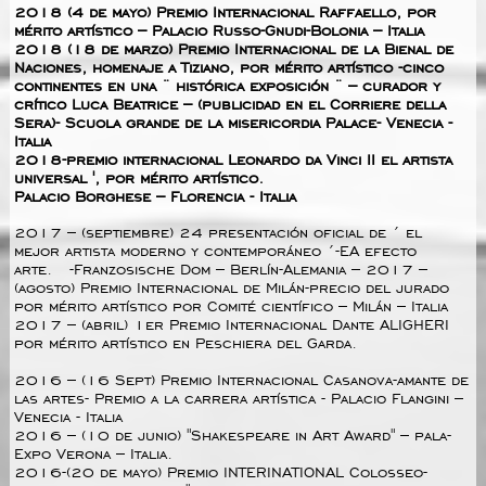
2018 (4 de mayo) Premio Internacional Raffaello, por
mérito artístico – Palacio Russo-Gnudi-Bolonia – Italia
2018 (18 de marzo) Premio Internacional de la Bienal de
Naciones, homenaje a Tiziano, por mérito artístico -cinco
continentes en una ¨ histórica exposición ¨ – curador y
crítico Luca Beatrice – (publicidad en el Corriere della
Sera)- Scuola grande de la misericordia Palace- Venecia -
Italia
2018-premio internacional Leonardo da Vinci II el artista
universal ', por mérito artístico.
Palacio Borghese – Florencia - Italia
2017 – (septiembre) 24 presentación oficial de ´ el
mejor artista moderno y contemporáneo ´-EA efecto
arte. -Franzosische Dom – Berlín-Alemania – 2017 –
(agosto) Premio Internacional de Milán-precio del jurado
por mérito artístico por Comité científico – Milán – Italia
2017 – (abril) 1er Premio Internacional Dante ALIGHERI
por mérito artístico en Peschiera del Garda.
2016 – (16 Sept) Premio Internacional Casanova-amante de
las artes- Premio a la carrera artística - Palacio Flangini –
Venecia - Italia
2016 – (10 de junio) "Shakespeare in Art Award" – pala-
Expo Verona – Italia.
2016-(20 de mayo) Premio INTERINATIONAL Colosseo-