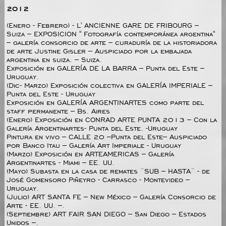
2012
(Enero - Febrero) - L' ANCIENNE GARE DE FRIBOURG –
Suiza – EXPOSICION " Fotografía contemporánea argentina"
– galería consorcio de arte – curaduría de la historiadora
de arte Justine Gisler – Auspiciado por la embajada
argentina en suiza. – Suiza.
Exposición en GALERÍA DE LA BARRA – Punta del Este –
Uruguay.
(Dic- Marzo) Exposición colectiva en GALERÍA IMPERIALE –
Punta del Este - Uruguay
Exposición en GALERÍA ARGENTINARTES como parte del
staff permanente – Bs. Aires
(Enero) Exposición en CONRAD ARTE PUNTA 2013 – Con la
Galería Argentinartes- Punta del Este. -Uruguay
Pintura en vivo – CALLE 20 –Punta del Este– Auspiciado
por Banco Itau – Galería Art Imperiale - Uruguay
(Marzo) Exposición en ARTEAMERICAS – Galería
Argentinartes - Miami – EE. UU.
(Mayo) Subasta en la casa de remates ¨SUB – HASTA¨ - de
José Gomensoro Piñeyro - Carrasco - Montevideo –
Uruguay.
(Julio) ART SANTA FE – New México – Galería Consorcio de
Arte - EE. UU. –.
(Septiembre) ART FAIR SAN DIEGO – San Diego – Estados
Unidos –.