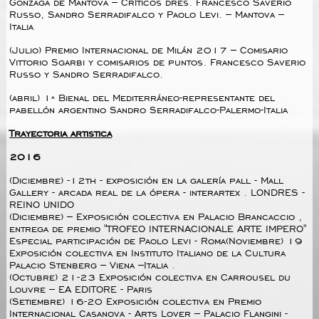
Gonzaga de Mantova – Críticos dres. Francesco Saverio
Russo, Sandro Serradifalco y Paolo Levi. – Mantova –
Italia
(Julio) Premio Internacional de Milán 2017 – Comisario
Vittorio Sgarbi y comisarios de puntos. Francesco Saverio
Russo y Sandro Serradifalco.
(abril) 1ª Bienal del Mediterráneo-representante del
pabellón argentino Sandro Serradifalco-Palermo-Italia
Trayectoria artistica
2016
(Diciembre) -12th - exposición en la galería pall - Mall
Gallery - arcada real de la ópera - interartex . LONDRES -
REINO UNIDO
(Diciembre) – Exposición colectiva en Palacio Brancaccio ,
entrega de premio "TROFEO INTERNACIONALE ARTE IMPERO"
Especial participación de Paolo Levi - Roma(Noviembre) 19
Exposición colectiva en Instituto Italiano de la Cultura
Palacio Stenberg – Viena –Italia .
(Octubre) 21-23 Exposición colectiva en Carrousel du
Louvre – EA EDITORE - Paris
(Setiembre) 16-20 Exposición colectiva en Premio
Internacional Casanova - Arts Lover – Palacio Flangini -