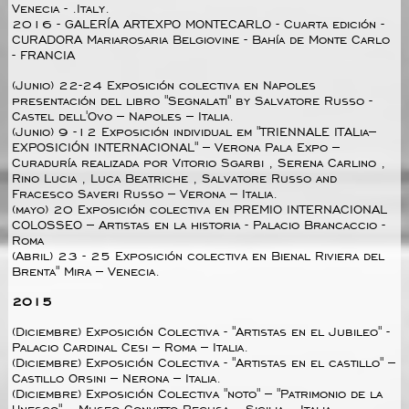
Venecia - .Italy.
2016 - GALERÍA ARTEXPO MONTECARLO - Cuarta edición -
CURADORA Mariarosaria Belgiovine - Bahía de Monte Carlo
- FRANCIA
(Junio) 22-24 Exposición colectiva en Napoles
presentación del libro "Segnalati" by Salvatore Russo -
Castel dell'Ovo – Napoles – Italia.
(Junio) 9 -12 Exposición individual em "TRIENNALE ITALia–
EXPOSICIÓN INTERNACIONAL" – Verona Pala Expo –
Curaduría realizada por Vitorio Sgarbi , Serena Carlino ,
Rino Lucia , Luca Beatriche , Salvatore Russo and
Fracesco Saveri Russo – Verona – Italia.
(mayo) 20 Exposición colectiva en PREMIO INTERNACIONAL
COLOSSEO – Artistas en la historia - Palacio Brancaccio -
Roma
(Abril) 23 - 25 Exposición colectiva en Bienal Riviera del
Brenta" Mira – Venecia.
2015
(Diciembre) Exposición Colectiva - "Artistas en el Jubileo" -
Palacio Cardinal Cesi – Roma – Italia.
(Diciembre) Exposición Colectiva - "Artistas en el castillo" –
Castillo Orsini – Nerona – Italia.
(Diciembre) Exposición Colectiva "noto" – "Patrimonio de la