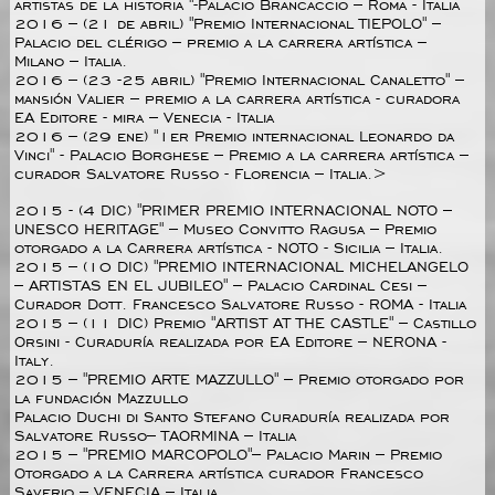
artistas de la historia "-Palacio Brancaccio – Roma - Italia
2016 – (21 de abril) "Premio Internacional TIEPOLO" –
Palacio del clérigo – premio a la carrera artística –
Milano – Italia.
2016 – (23 -25 abril) "Premio Internacional Canaletto" –
mansión Valier – premio a la carrera artística - curadora
EA Editore - mira – Venecia - Italia
2016 – (29 ene) "1er Premio internacional Leonardo da
Vinci" - Palacio Borghese – Premio a la carrera artística –
curador Salvatore Russo - Florencia – Italia.>
2015 - (4 DIC) "PRIMER PREMIO INTERNACIONAL NOTO –
UNESCO HERITAGE" – Museo Convitto Ragusa – Premio
otorgado a la Carrera artística - NOTO - Sicilia – Italia.
2015 – (10 DIC) "PREMIO INTERNACIONAL MICHELANGELO
– ARTISTAS EN EL JUBILEO" – Palacio Cardinal Cesi –
Curador Dott. Francesco Salvatore Russo - ROMA - Italia
2015 – (11 DIC) Premio "ARTIST AT THE CASTLE" – Castillo
Orsini - Curaduría realizada por EA Editore – NERONA -
Italy.
2015 – "PREMIO ARTE MAZZULLO" – Premio otorgado por
la fundación Mazzullo
Palacio Duchi di Santo Stefano Curaduría realizada por
Salvatore Russo– TAORMINA – Italia
2015 – "PREMIO MARCOPOLO"– Palacio Marin – Premio
Otorgado a la Carrera artística curador Francesco
Saverio – VENECIA – Italia .